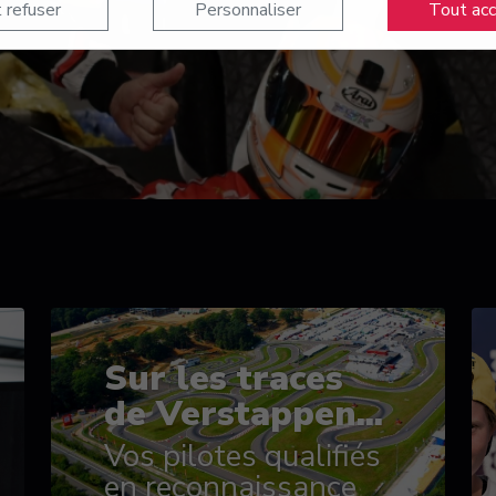
 refuser
Personnaliser
Tout ac
Sur les traces
de Verstappen...
Vos pilotes qualifiés
en reconnaissance