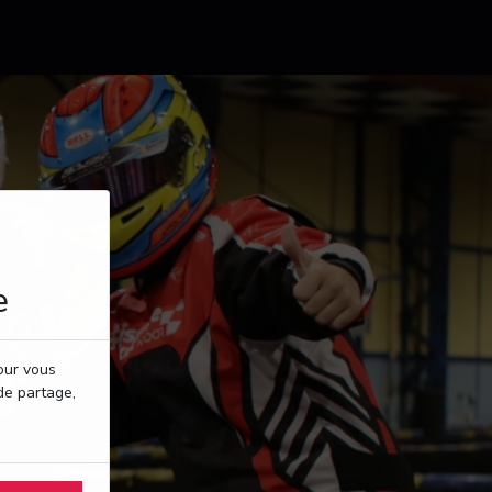
e
pour vous
de partage,