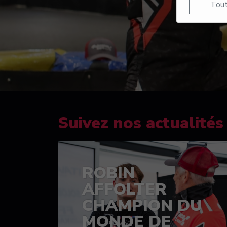
Tout
Suivez nos actualités
ROBIN
AFFOLTER
CHAMPION DU
MONDE DE