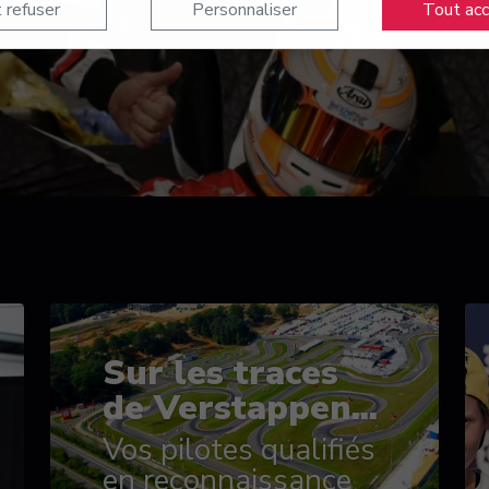
 refuser
Personnaliser
Tout ac
Sur les traces
de Verstappen...
Vos pilotes qualifiés
en reconnaissance