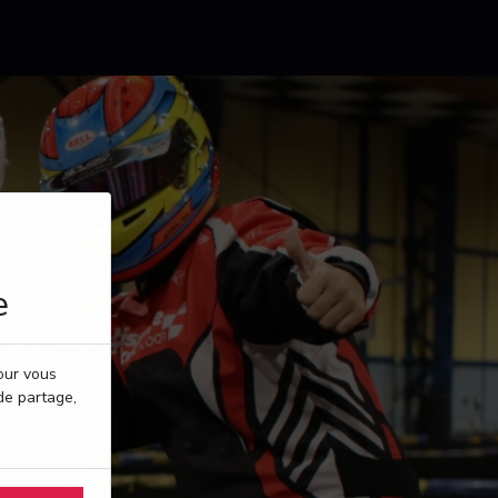
e
pour vous
de partage,