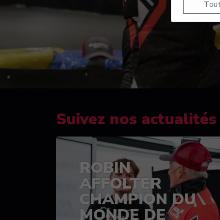
Tout
Suivez nos actualités
ROBIN
AFFOLTER
CHAMPION DU
MONDE DE