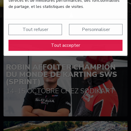
services et de meilleures performances, des fonctionnalités
de partage, et les statistiques de visites.
Tout refuser
Personnaliser
Suivez nos actualités
Tout accepter
ROBIN AFFOLTER CHAMPION
DU MONDE DE KARTING SWS
(SPRINT)
14-15 OCTOBRE CHEZ SODIKART