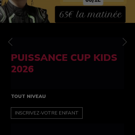
Previous
Nex
FELINE CUP 100%
féminine
TOUT NIVEAU
INSCRIPTION