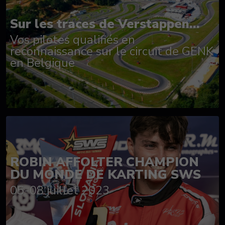
Sur les traces de Verstappen...
Vos pilotes qualifiés en
reconnaissance sur le circuit de GENK
en Belgique
ROBIN AFFOLTER CHAMPION
DU MONDE DE KARTING SWS
05-08 juillet 2023