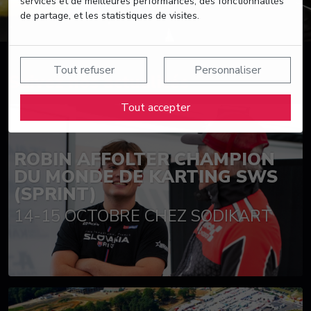
services et de meilleures performances, des fonctionnalités
de partage, et les statistiques de visites.
Tout refuser
Personnaliser
Suivez nos actualités
Tout accepter
ROBIN AFFOLTER CHAMPION
DU MONDE DE KARTING SWS
(SPRINT)
14-15 OCTOBRE CHEZ SODIKART