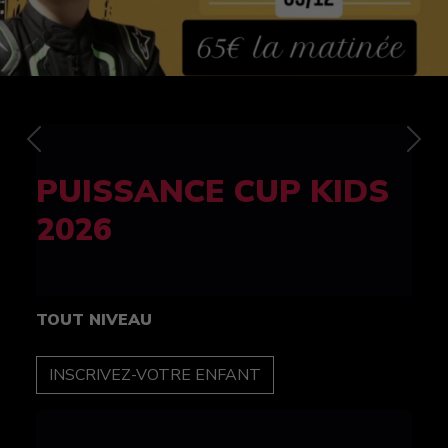
Previous
Nex
FELINE CUP 100%
féminine
TOUT NIVEAU
INSCRIPTION