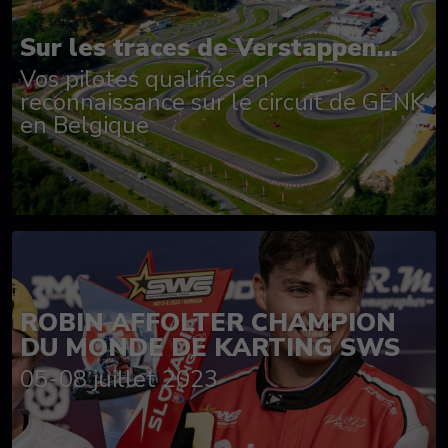
Sur les traces de Verstappen...
Vos pilotes qualifiés en
reconnaissance sur le circuit de GENK
en Belgique
ROBIN AFFOLTER CHAMPION
DU MONDE DE KARTING SWS
05-08 juillet 2023