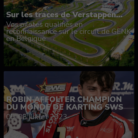
Sur les traces de Verstappen...
Vos pilotes qualifiés en
reconnaissance sur le circuit de GENK
en Belgique
ROBIN AFFOLTER CHAMPION
DU MONDE DE KARTING SWS
05-08 juillet 2023