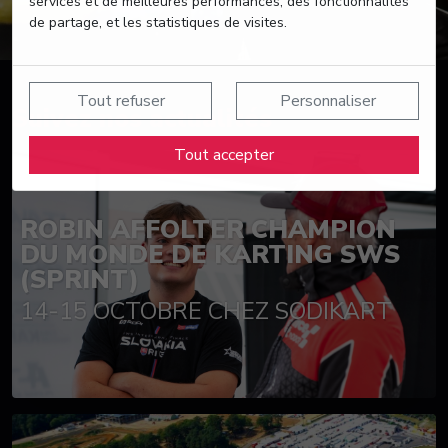
services et de meilleures performances, des fonctionnalités
de partage, et les statistiques de visites.
Tout refuser
Personnaliser
Suivez nos actualités
Tout accepter
ROBIN AFFOLTER CHAMPION
DU MONDE DE KARTING SWS
(SPRINT)
14-15 OCTOBRE CHEZ SODIKART