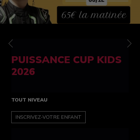
Previous
Nex
FELINE CUP 100%
féminine
TOUT NIVEAU
INSCRIPTION