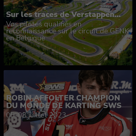
Sur les traces de Verstappen...
Vos pilotes qualifiés en
reconnaissance sur le circuit de GENK
en Belgique
ROBIN AFFOLTER CHAMPION
DU MONDE DE KARTING SWS
05-08 juillet 2023