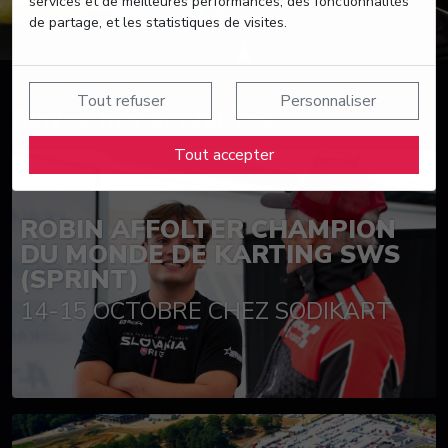
services et de meilleures performances, des fonctionnalités
de partage, et les statistiques de visites.
Tout refuser
Personnaliser
Suivez nos actualités
Tout accepter
ROBIN AFFOLTER CHAMPION
DU MONDE DE KARTING SWS
(SPRINT)
14-15 OCTOBRE CHEZ SODIKART