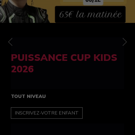
Previous
Nex
FELINE CUP 100%
féminine
TOUT NIVEAU
INSCRIPTION