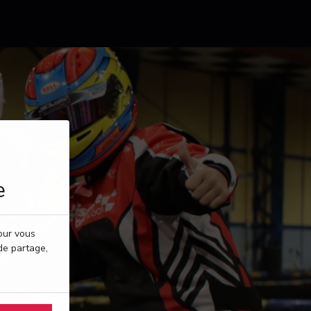
e
pour vous
de partage,