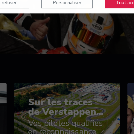
 refuser
Personnaliser
Tout ac
Sur les traces
de Verstappen...
Vos pilotes qualifiés
en reconnaissance