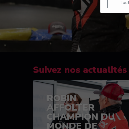
Tout
Suivez nos actualités
ROBIN
AFFOLTER
CHAMPION DU
MONDE DE