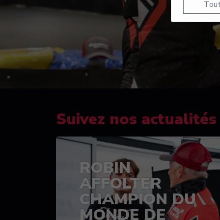
Tout
Suivez nos actualités
ROBIN
AFFOLTER
CHAMPION DU
MONDE DE