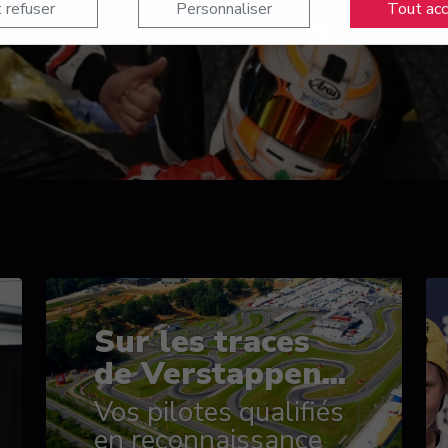
 refuser
Personnaliser
Tout ac
Sur les traces
de Verstappen...
Vos pilotes qualifiés
en reconnaissance