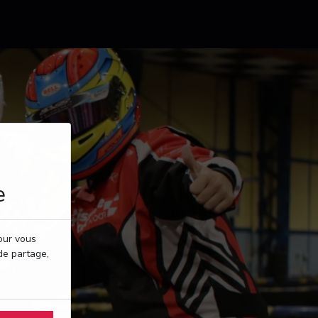
e
pour vous
de partage,