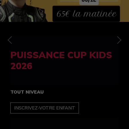
Previous
Nex
FELINE CUP 100%
féminine
TOUT NIVEAU
INSCRIPTION