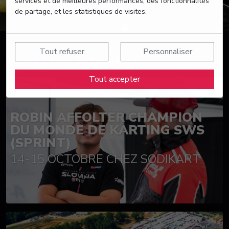
services et de meilleures performances, des fonctionnalités
de partage, et les statistiques de visites.
Tout refuser
Personnaliser
Suivez nos actualités
Tout accepter
ROBIN AFFOLTER CHAMPION
DU MONDE DE KARTING SWS
(SPRINT)
14-15 OCTOBRE CHEZ SODIKART