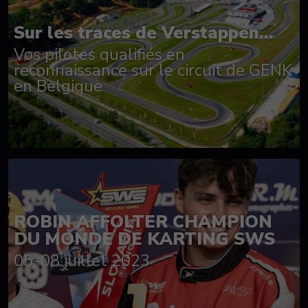
Sur les traces de Verstappen...
Vos pilotes qualifiés en
reconnaissance sur le circuit de GENK
en Belgique
ROBIN AFFOLTER CHAMPION
DU MONDE DE KARTING SWS
05-08 juillet 2023