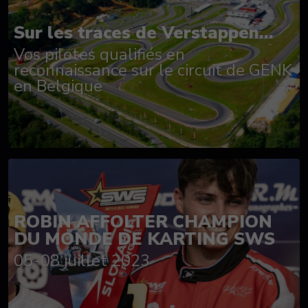
Sur les traces de Verstappen...
Vos pilotes qualifiés en
reconnaissance sur le circuit de GENK
en Belgique
ROBIN AFFOLTER CHAMPION
DU MONDE DE KARTING SWS
05-08 juillet 2023