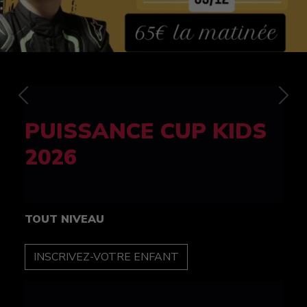
Previous
Nex
FELINE CUP 100%
féminine
TOUT NIVEAU
INSCRIPTION