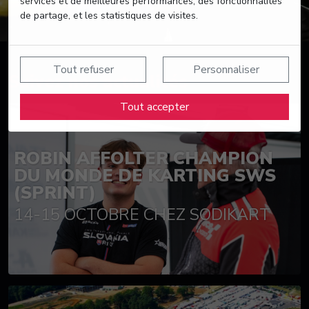
services et de meilleures performances, des fonctionnalités
de partage, et les statistiques de visites.
Tout refuser
Personnaliser
Suivez nos actualités
Tout accepter
ROBIN AFFOLTER CHAMPION
DU MONDE DE KARTING SWS
(SPRINT)
14-15 OCTOBRE CHEZ SODIKART