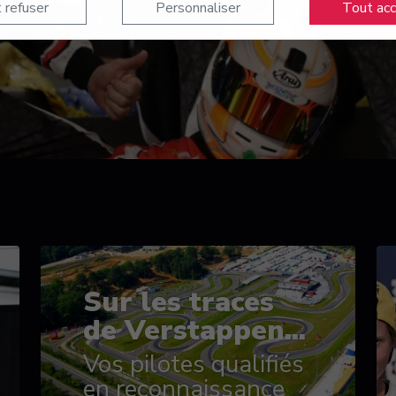
 refuser
Personnaliser
Tout ac
Sur les traces
de Verstappen...
Vos pilotes qualifiés
en reconnaissance