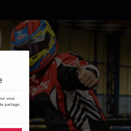
e
pour vous
de partage,