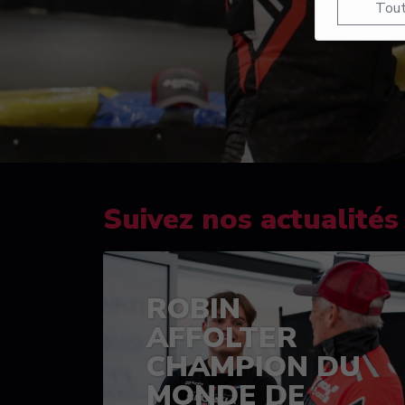
Tout
Suivez nos actualités
ROBIN
AFFOLTER
CHAMPION DU
MONDE DE