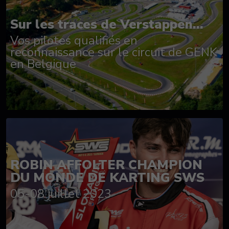
Sur les traces de Verstappen...
Vos pilotes qualifiés en
reconnaissance sur le circuit de GENK
en Belgique
ROBIN AFFOLTER CHAMPION
DU MONDE DE KARTING SWS
05-08 juillet 2023