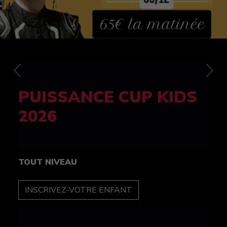
Previous
Nex
FELINE CUP 100%
féminine
TOUT NIVEAU
INSCRIPTION