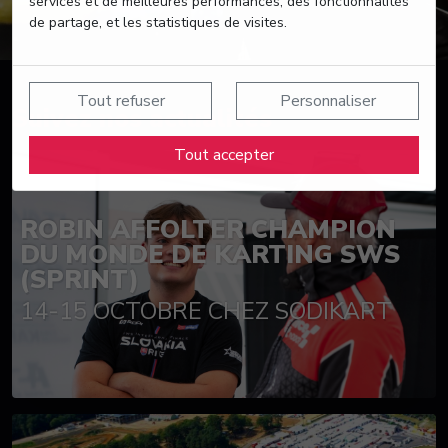
services et de meilleures performances, des fonctionnalités
de partage, et les statistiques de visites.
Tout refuser
Personnaliser
Suivez nos actualités
Tout accepter
ROBIN AFFOLTER CHAMPION
DU MONDE DE KARTING SWS
(SPRINT)
14-15 OCTOBRE CHEZ SODIKART