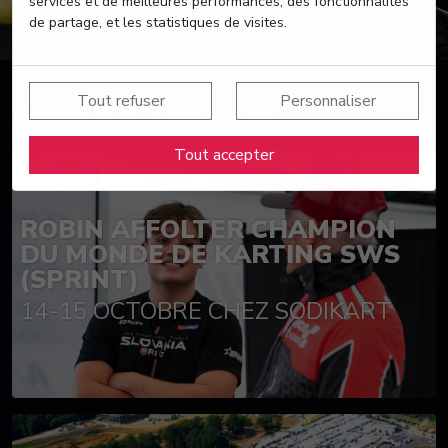
services et de meilleures performances, des fonctionnalités
de partage, et les statistiques de visites.
Tout refuser
Personnaliser
Suivez nos actualités
Tout accepter
ROBIN AFFOLTER CHAMPION
DU MONDE DE KARTING SWS
(SPRINT)
14-15 OCTOBRE CHEZ SODIKART