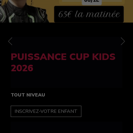
Previous
Nex
FELINE CUP 100%
féminine
TOUT NIVEAU
INSCRIPTION