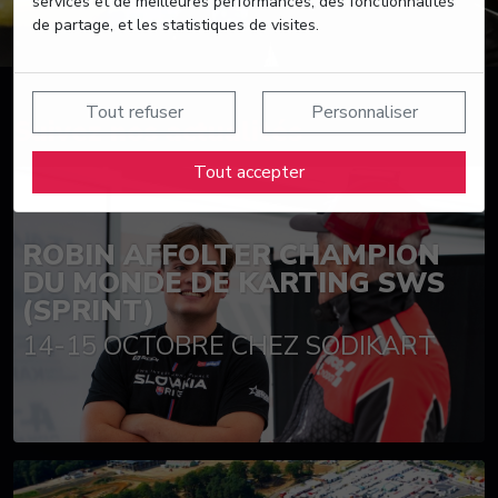
services et de meilleures performances, des fonctionnalités
de partage, et les statistiques de visites.
Tout refuser
Personnaliser
Suivez nos actualités
Tout accepter
ROBIN AFFOLTER CHAMPION
DU MONDE DE KARTING SWS
(SPRINT)
14-15 OCTOBRE CHEZ SODIKART