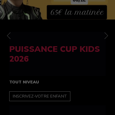
Previous
Nex
FELINE CUP 100%
féminine
TOUT NIVEAU
INSCRIPTION