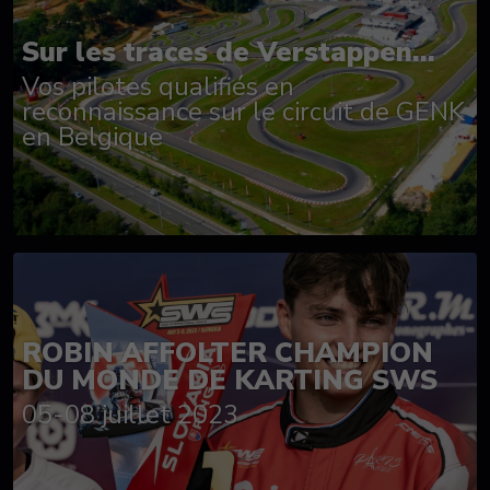
Sur les traces de Verstappen...
Vos pilotes qualifiés en
reconnaissance sur le circuit de GENK
en Belgique
ROBIN AFFOLTER CHAMPION
DU MONDE DE KARTING SWS
05-08 juillet 2023