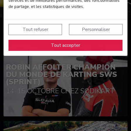
services et de meilleures performances, des fonctionnalités
de partage, et les statistiques de visites.
Tout refuser
Personnaliser
Suivez nos actualités
Tout accepter
ROBIN AFFOLTER CHAMPION
DU MONDE DE KARTING SWS
(SPRINT)
14-15 OCTOBRE CHEZ SODIKART