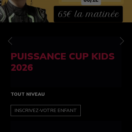
Previous
Nex
FELINE CUP 100%
féminine
TOUT NIVEAU
INSCRIPTION