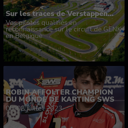
Sur les traces de Verstappen...
Vos pilotes qualifiés en
reconnaissance sur le circuit de GENK
en Belgique
ROBIN AFFOLTER CHAMPION
DU MONDE DE KARTING SWS
05-08 juillet 2023