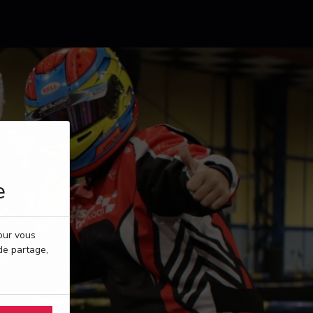
e
pour vous
de partage,