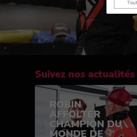
Tout
Suivez nos actualités
ROBIN
AFFOLTER
CHAMPION DU
MONDE DE