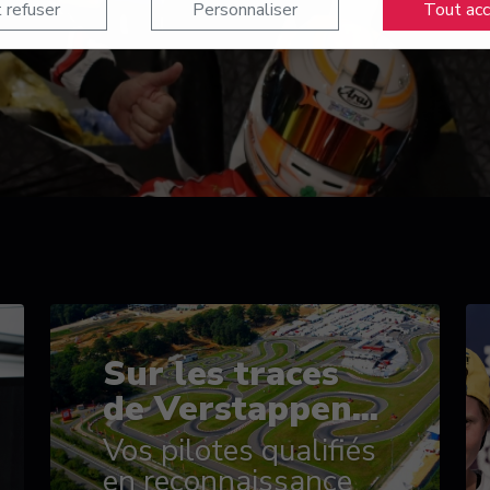
 refuser
Personnaliser
Tout ac
Sur les traces
de Verstappen...
Vos pilotes qualifiés
en reconnaissance