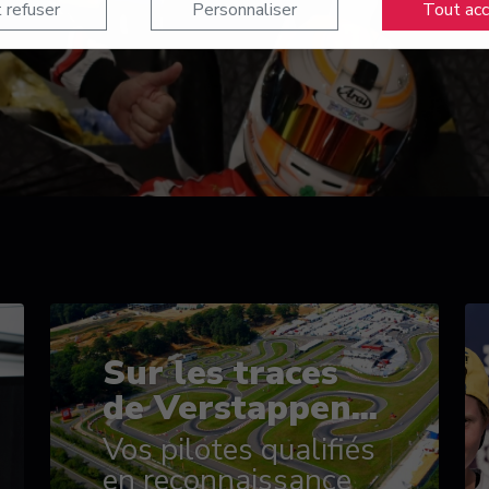
 refuser
Personnaliser
Tout ac
Sur les traces
de Verstappen...
Vos pilotes qualifiés
en reconnaissance