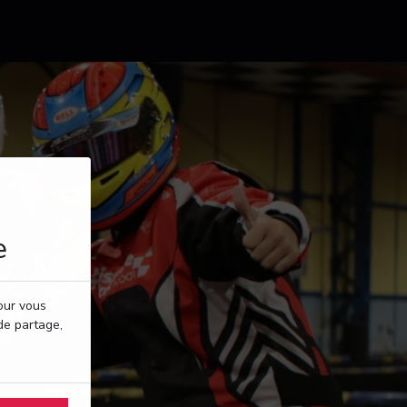
e
pour vous
de partage,