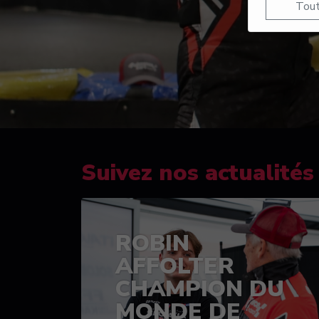
Tout
Suivez nos actualités
ROBIN
AFFOLTER
CHAMPION DU
MONDE DE