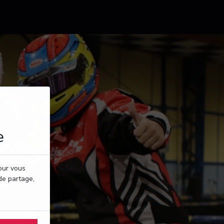
e
pour vous
de partage,