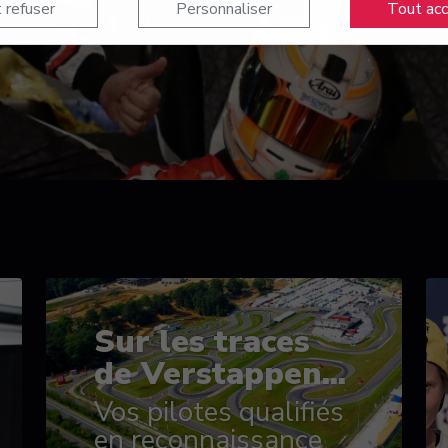
 refuser
Personnaliser
Tout ac
Sur les traces
de Verstappen...
Vos pilotes qualifiés
en reconnaissance