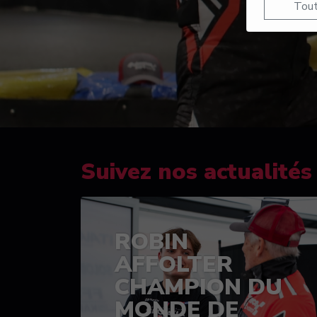
Tout
Suivez nos actualités
ROBIN
AFFOLTER
CHAMPION DU
MONDE DE