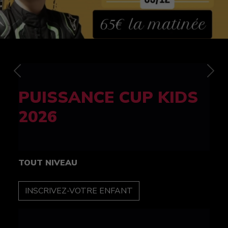
Previous
Nex
FELINE CUP 100%
féminine
TOUT NIVEAU
INSCRIPTION