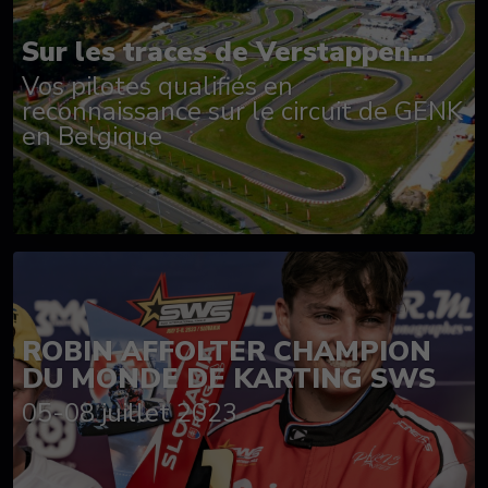
Sur les traces de Verstappen...
Vos pilotes qualifiés en
reconnaissance sur le circuit de GENK
en Belgique
ROBIN AFFOLTER CHAMPION
DU MONDE DE KARTING SWS
05-08 juillet 2023