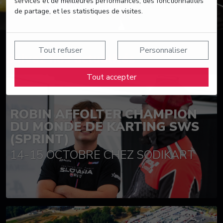
services et de meilleures performances, des fonctionnalités
de partage, et les statistiques de visites.
Tout refuser
Personnaliser
Suivez nos actualités
Tout accepter
ROBIN AFFOLTER CHAMPION
DU MONDE DE KARTING SWS
(SPRINT)
14-15 OCTOBRE CHEZ SODIKART