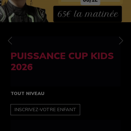
Previous
Nex
FELINE CUP 100%
féminine
TOUT NIVEAU
INSCRIPTION