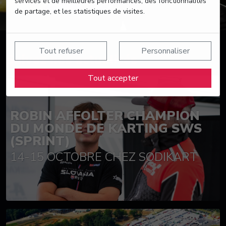
services et de meilleures performances, des fonctionnalités
de partage, et les statistiques de visites.
Tout refuser
Personnaliser
Suivez nos actualités
Tout accepter
ROBIN AFFOLTER CHAMPION
DU MONDE DE KARTING SWS
(SPRINT)
14-15 OCTOBRE CHEZ SODIKART