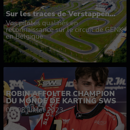
Sur les traces de Verstappen...
Vos pilotes qualifiés en
reconnaissance sur le circuit de GENK
en Belgique
ROBIN AFFOLTER CHAMPION
DU MONDE DE KARTING SWS
05-08 juillet 2023