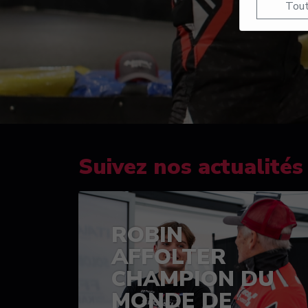
Tout
Suivez nos actualités
ROBIN
AFFOLTER
CHAMPION DU
MONDE DE