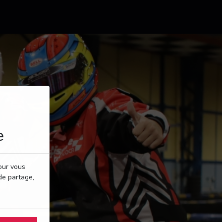
e
pour vous
de partage,