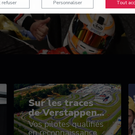
 refuser
Personnaliser
Tout ac
Sur les traces
de Verstappen...
Vos pilotes qualifiés
en reconnaissance