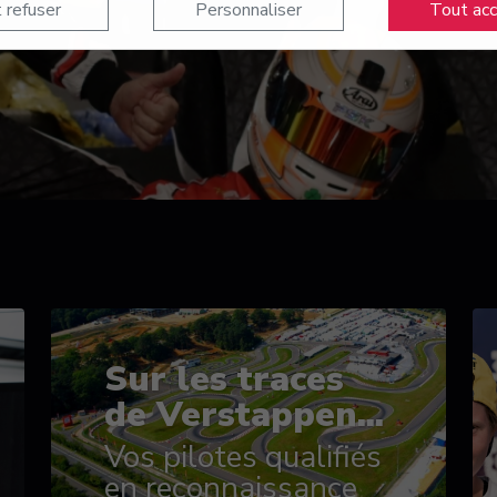
 refuser
Personnaliser
Tout ac
Sur les traces
de Verstappen...
Vos pilotes qualifiés
en reconnaissance