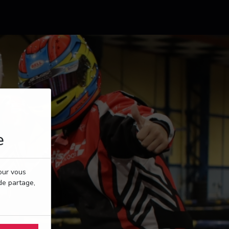
e
pour vous
de partage,