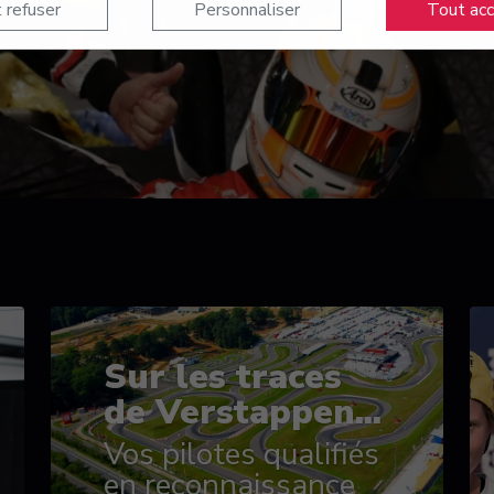
 refuser
Personnaliser
Tout ac
Sur les traces
de Verstappen...
Vos pilotes qualifiés
en reconnaissance