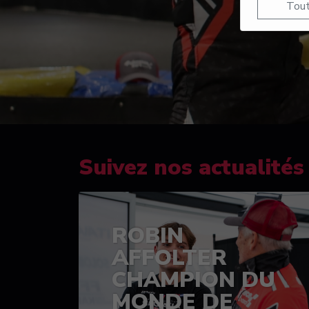
Tout
Suivez nos actualités
ROBIN
AFFOLTER
CHAMPION DU
MONDE DE