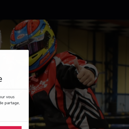
e
pour vous
de partage,