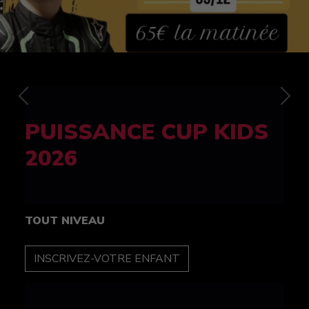
Previous
Nex
FELINE CUP 100%
féminine
TOUT NIVEAU
INSCRIPTION