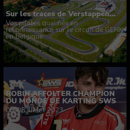
Sur les traces de Verstappen...
Vos pilotes qualifiés en
reconnaissance sur le circuit de GENK
en Belgique
ROBIN AFFOLTER CHAMPION
DU MONDE DE KARTING SWS
05-08 juillet 2023