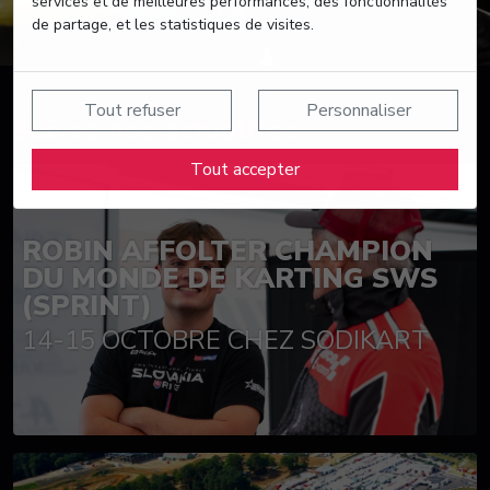
services et de meilleures performances, des fonctionnalités
de partage, et les statistiques de visites.
Tout refuser
Personnaliser
Suivez nos actualités
Tout accepter
ROBIN AFFOLTER CHAMPION
DU MONDE DE KARTING SWS
(SPRINT)
14-15 OCTOBRE CHEZ SODIKART