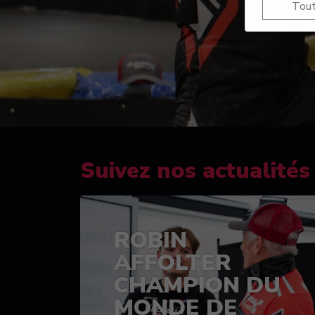
Tout
Suivez nos actualités
ROBIN
AFFOLTER
CHAMPION DU
MONDE DE