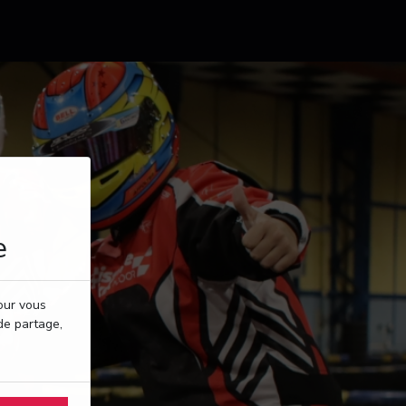
e
pour vous
de partage,