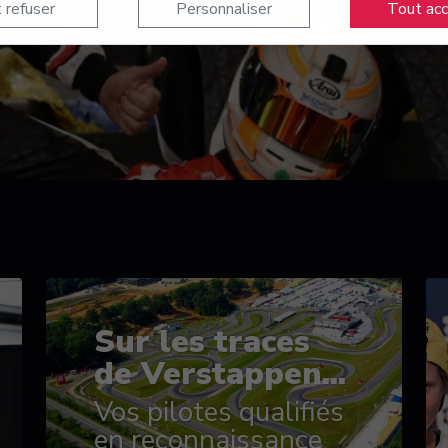
 refuser
Personnaliser
Tout ac
Sur les traces
de Verstappen...
Vos pilotes qualifiés
en reconnaissance