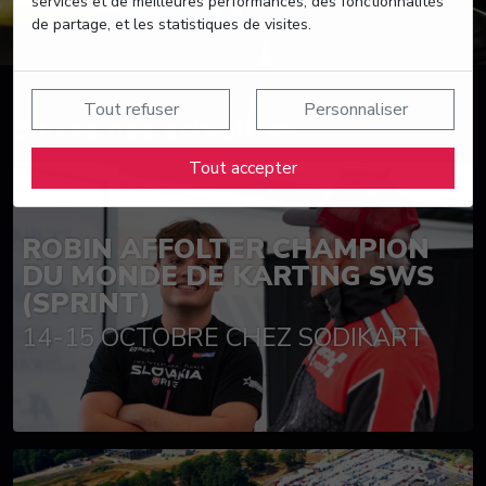
services et de meilleures performances, des fonctionnalités
de partage, et les statistiques de visites.
Tout refuser
Personnaliser
Suivez nos actualités
Tout accepter
ROBIN AFFOLTER CHAMPION
DU MONDE DE KARTING SWS
(SPRINT)
14-15 OCTOBRE CHEZ SODIKART