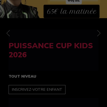
Previous
Nex
FELINE CUP 100%
féminine
TOUT NIVEAU
INSCRIPTION