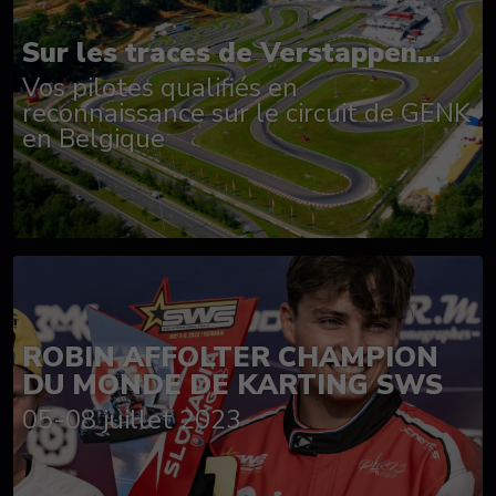
Sur les traces de Verstappen...
Vos pilotes qualifiés en
reconnaissance sur le circuit de GENK
en Belgique
ROBIN AFFOLTER CHAMPION
DU MONDE DE KARTING SWS
05-08 juillet 2023