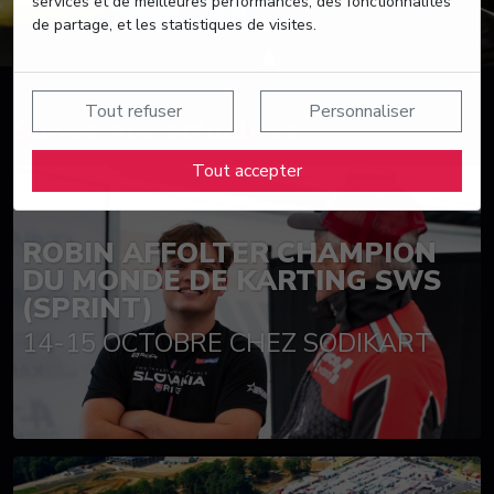
services et de meilleures performances, des fonctionnalités
de partage, et les statistiques de visites.
Tout refuser
Personnaliser
Suivez nos actualités
Tout accepter
ROBIN AFFOLTER CHAMPION
DU MONDE DE KARTING SWS
(SPRINT)
14-15 OCTOBRE CHEZ SODIKART