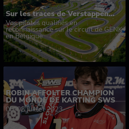
Sur les traces de Verstappen...
Vos pilotes qualifiés en
reconnaissance sur le circuit de GENK
en Belgique
ROBIN AFFOLTER CHAMPION
DU MONDE DE KARTING SWS
05-08 juillet 2023