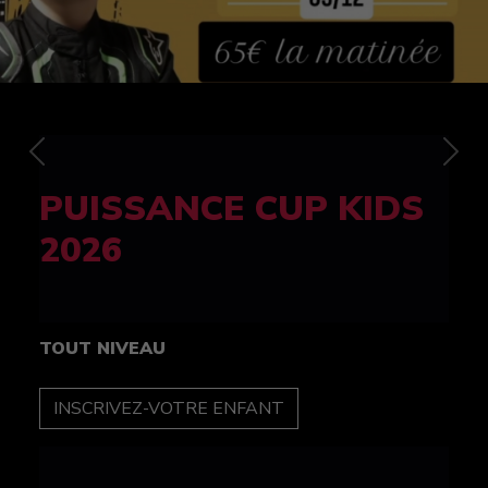
Previous
Nex
FELINE CUP 100%
féminine
TOUT NIVEAU
INSCRIPTION