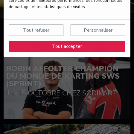
services et de meilleures performances, des fonctionnalités
de partage, et les statistiques de visites.
Tout refuser
Personnaliser
Suivez nos actualités
Tout accepter
ROBIN AFFOLTER CHAMPION
DU MONDE DE KARTING SWS
(SPRINT)
14-15 OCTOBRE CHEZ SODIKART