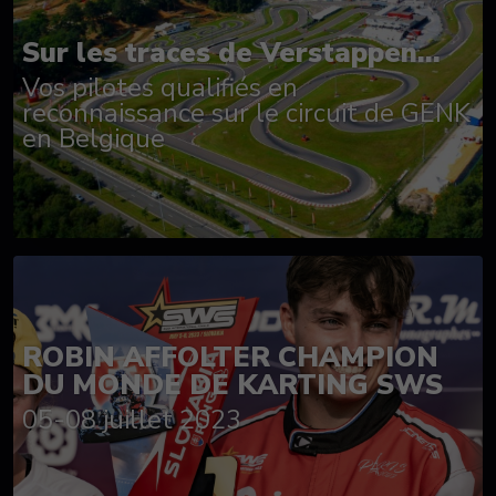
Sur les traces de Verstappen...
Vos pilotes qualifiés en
reconnaissance sur le circuit de GENK
en Belgique
ROBIN AFFOLTER CHAMPION
DU MONDE DE KARTING SWS
05-08 juillet 2023