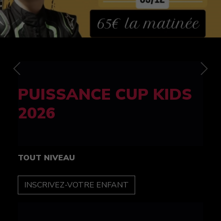
Previous
Nex
FELINE CUP 100%
féminine
TOUT NIVEAU
INSCRIPTION