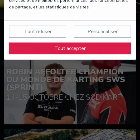
services et de meilleures performances, des fonctionnalités
de partage, et les statistiques de visites.
Tout refuser
Personnaliser
Suivez nos actualités
Tout accepter
ROBIN AFFOLTER CHAMPION
DU MONDE DE KARTING SWS
(SPRINT)
14-15 OCTOBRE CHEZ SODIKART