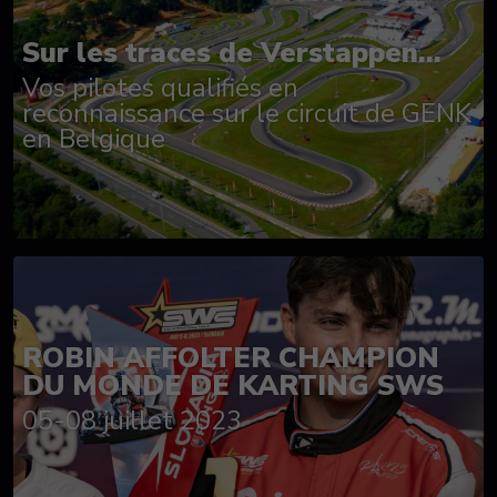
Sur les traces de Verstappen...
Vos pilotes qualifiés en
reconnaissance sur le circuit de GENK
en Belgique
ROBIN AFFOLTER CHAMPION
DU MONDE DE KARTING SWS
05-08 juillet 2023