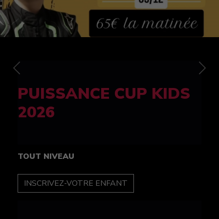
Previous
Nex
FELINE CUP 100%
féminine
TOUT NIVEAU
INSCRIPTION