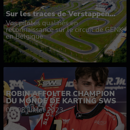
Sur les traces de Verstappen...
Vos pilotes qualifiés en
reconnaissance sur le circuit de GENK
en Belgique
ROBIN AFFOLTER CHAMPION
DU MONDE DE KARTING SWS
05-08 juillet 2023