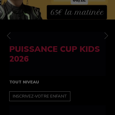
Previous
Nex
FELINE CUP 100%
féminine
TOUT NIVEAU
INSCRIPTION