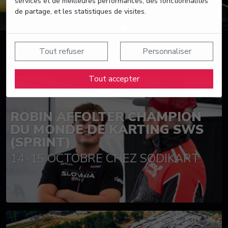
services et de meilleures performances, des fonctionnalités
de partage, et les statistiques de visites.
Tout refuser
Personnaliser
Suivez nos actualités
Tout accepter
ROBIN AFFOLTER CHAMPION
DU MONDE DE KARTING SWS
(SPRINT)
14-15 OCTOBRE CHEZ SODIKART