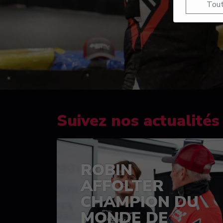
Tout
Suivez nos actualités
ROBIN
AFFOLTER
CHAMPION DU
MONDE DE