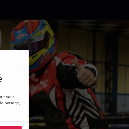
e
pour vous
de partage,