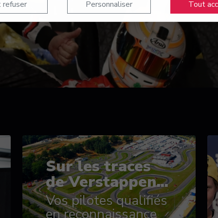
 refuser
Personnaliser
Tout ac
Sur les traces
de Verstappen...
Vos pilotes qualifiés
en reconnaissance