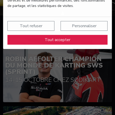
services et de meilleures performances, des fonctionnalités
de partage, et les statistiques de visites.
Tout refuser
Personnaliser
Suivez nos actualités
Tout accepter
ROBIN AFFOLTER CHAMPION
DU MONDE DE KARTING SWS
(SPRINT)
14-15 OCTOBRE CHEZ SODIKART