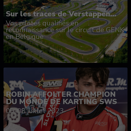
Sur les traces de Verstappen...
Vos pilotes qualifiés en
reconnaissance sur le circuit de GENK
en Belgique
ROBIN AFFOLTER CHAMPION
DU MONDE DE KARTING SWS
05-08 juillet 2023