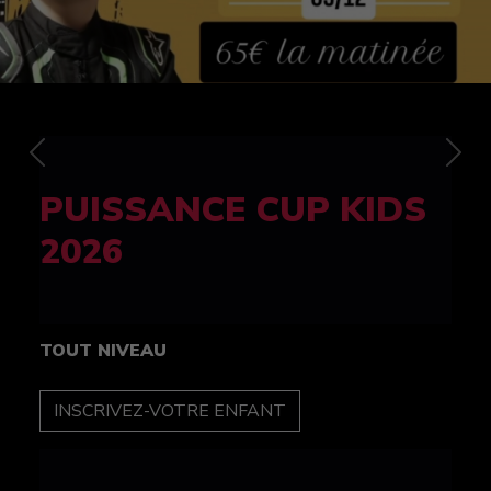
Previous
Nex
FELINE CUP 100%
féminine
TOUT NIVEAU
INSCRIPTION