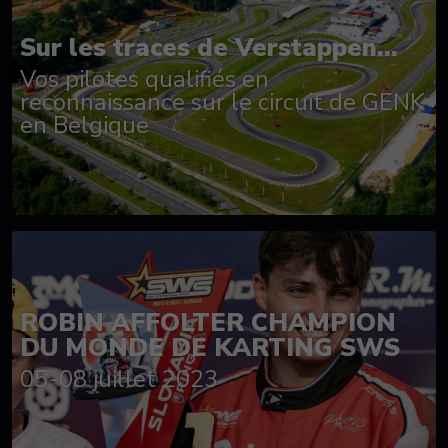
Sur les traces de Verstappen...
Vos pilotes qualifiés en
reconnaissance sur le circuit de GENK
en Belgique
ROBIN AFFOLTER CHAMPION
DU MONDE DE KARTING SWS
05-08 juillet 2023