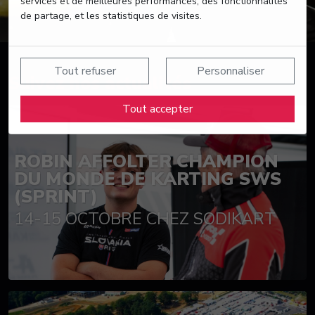
services et de meilleures performances, des fonctionnalités
de partage, et les statistiques de visites.
Tout refuser
Personnaliser
Suivez nos actualités
Tout accepter
ROBIN AFFOLTER CHAMPION
DU MONDE DE KARTING SWS
(SPRINT)
14-15 OCTOBRE CHEZ SODIKART