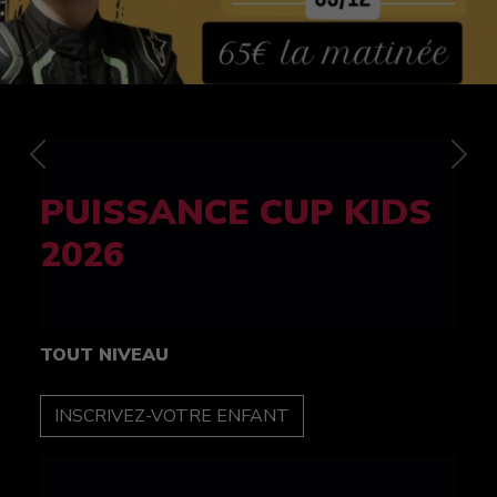
Previous
Nex
FELINE CUP 100%
féminine
TOUT NIVEAU
INSCRIPTION