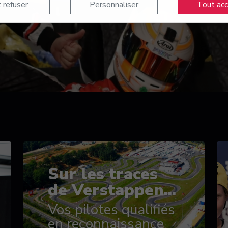
 refuser
Personnaliser
Tout ac
Sur les traces
de Verstappen...
Vos pilotes qualifiés
en reconnaissance