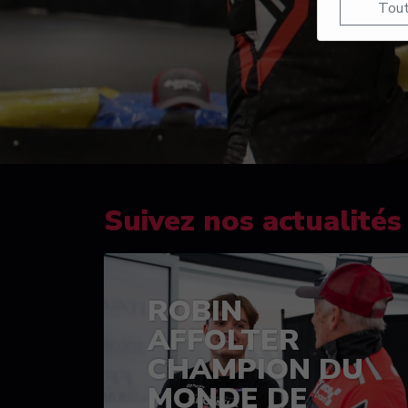
Tout
Suivez nos actualités
ROBIN
AFFOLTER
CHAMPION DU
MONDE DE