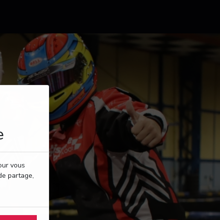
e
pour vous
de partage,