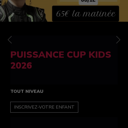
Previous
Nex
FELINE CUP 100%
féminine
TOUT NIVEAU
INSCRIPTION