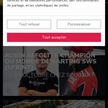
services et de meilleures performances, des fonctionnalités
de partage, et les statistiques de visites.
Tout refuser
Personnaliser
Suivez nos actualités
Tout accepter
ROBIN AFFOLTER CHAMPION
DU MONDE DE KARTING SWS
(SPRINT)
14-15 OCTOBRE CHEZ SODIKART