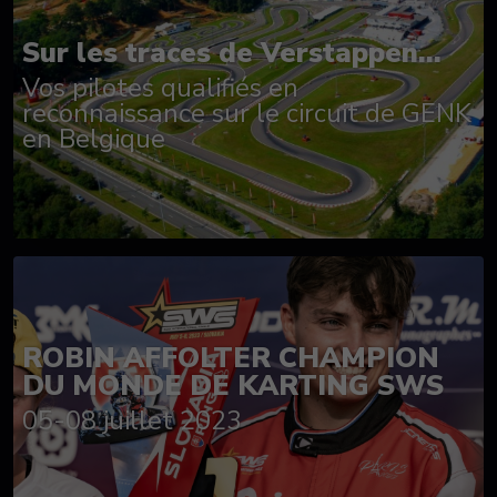
Sur les traces de Verstappen...
Vos pilotes qualifiés en
reconnaissance sur le circuit de GENK
en Belgique
ROBIN AFFOLTER CHAMPION
DU MONDE DE KARTING SWS
05-08 juillet 2023