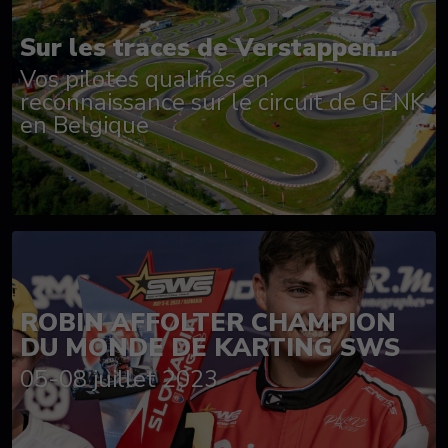
Sur les traces de Verstappen...
Vos pilotes qualifiés en
reconnaissance sur le circuit de GENK
en Belgique
ROBIN AFFOLTER CHAMPION
DU MONDE DE KARTING SWS
05-08 juillet 2023