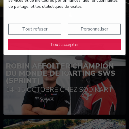
services et de meilleures performances, des fonctionnalités
de partage, et les statistiques de visites.
Tout refuser
Personnaliser
Suivez nos actualités
Tout accepter
ROBIN AFFOLTER CHAMPION
DU MONDE DE KARTING SWS
(SPRINT)
14-15 OCTOBRE CHEZ SODIKART