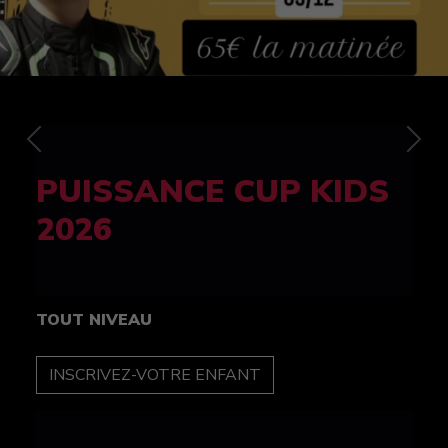
Previous
Nex
FELINE CUP 100%
féminine
TOUT NIVEAU
INSCRIPTION