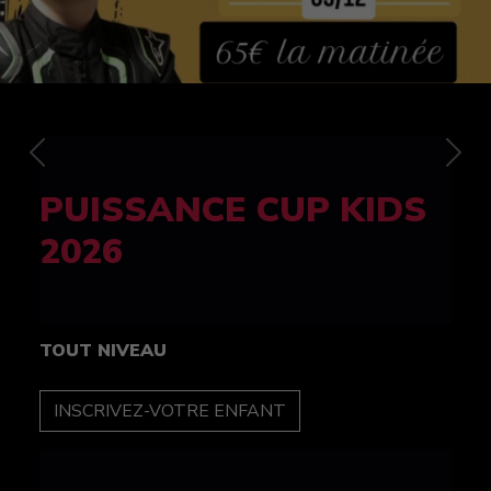
Previous
Nex
FELINE CUP 100%
féminine
TOUT NIVEAU
INSCRIPTION