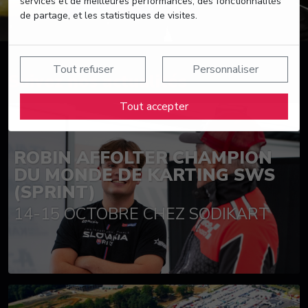
services et de meilleures performances, des fonctionnalités
de partage, et les statistiques de visites.
Tout refuser
Personnaliser
Suivez nos actualités
Tout accepter
ROBIN AFFOLTER CHAMPION
DU MONDE DE KARTING SWS
(SPRINT)
14-15 OCTOBRE CHEZ SODIKART