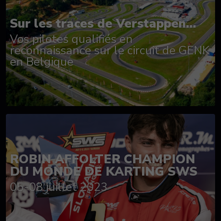
Sur les traces de Verstappen...
Vos pilotes qualifiés en
reconnaissance sur le circuit de GENK
en Belgique
ROBIN AFFOLTER CHAMPION
DU MONDE DE KARTING SWS
05-08 juillet 2023