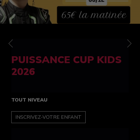
Previous
Nex
FELINE CUP 100%
féminine
TOUT NIVEAU
INSCRIPTION