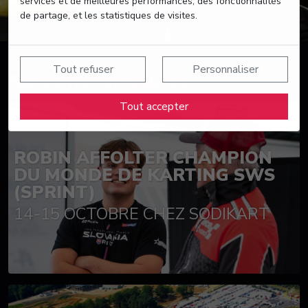
services et de meilleures performances, des fonctionnalités
de partage, et les statistiques de visites.
Tout refuser
Personnaliser
Suivez nos actualités
Tout accepter
ROBIN AFFOLTER CHAMPION
DU MONDE DE KARTING SWS
(SPRINT)
14-15 OCTOBRE CHEZ SODIKART