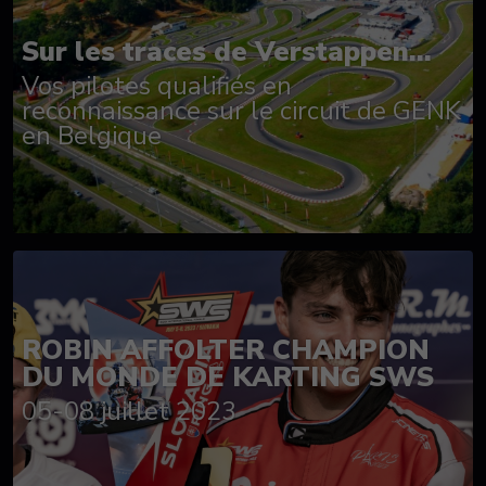
Sur les traces de Verstappen...
Vos pilotes qualifiés en
reconnaissance sur le circuit de GENK
en Belgique
ROBIN AFFOLTER CHAMPION
DU MONDE DE KARTING SWS
05-08 juillet 2023