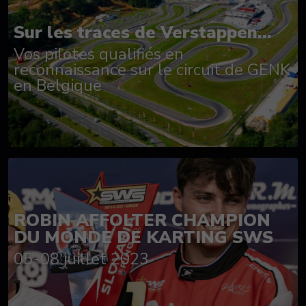
Sur les traces de Verstappen...
Vos pilotes qualifiés en
reconnaissance sur le circuit de GENK
en Belgique
ROBIN AFFOLTER CHAMPION
DU MONDE DE KARTING SWS
05-08 juillet 2023