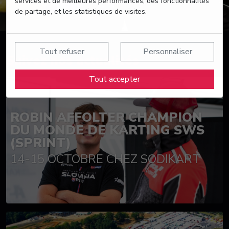
services et de meilleures performances, des fonctionnalités
de partage, et les statistiques de visites.
Tout refuser
Personnaliser
Suivez nos actualités
Tout accepter
ROBIN AFFOLTER CHAMPION
DU MONDE DE KARTING SWS
(SPRINT)
14-15 OCTOBRE CHEZ SODIKART