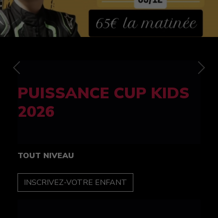
Previous
Nex
FELINE CUP 100%
féminine
TOUT NIVEAU
INSCRIPTION