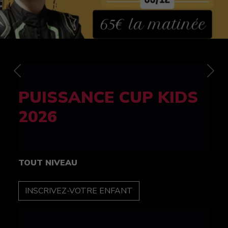
Previous
Nex
FELINE CUP 100%
féminine
TOUT NIVEAU
INSCRIPTION