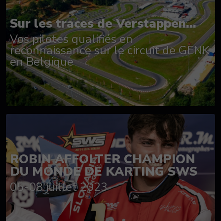
Sur les traces de Verstappen...
Vos pilotes qualifiés en
reconnaissance sur le circuit de GENK
en Belgique
ROBIN AFFOLTER CHAMPION
DU MONDE DE KARTING SWS
05-08 juillet 2023