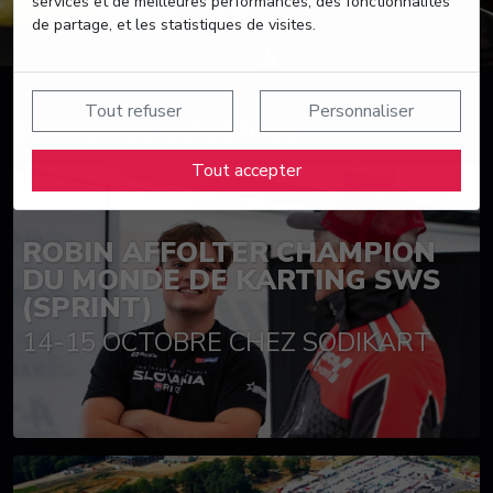
services et de meilleures performances, des fonctionnalités
de partage, et les statistiques de visites.
Tout refuser
Personnaliser
Suivez nos actualités
Tout accepter
ROBIN AFFOLTER CHAMPION
DU MONDE DE KARTING SWS
(SPRINT)
14-15 OCTOBRE CHEZ SODIKART