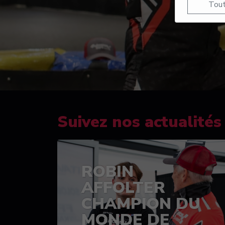
Tout
Suivez nos actualités
ROBIN
AFFOLTER
CHAMPION DU
MONDE DE