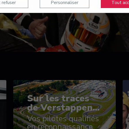
 refuser
Personnaliser
Tout ac
Sur les traces
de Verstappen...
Vos pilotes qualifiés
en reconnaissance