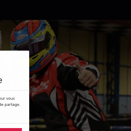
e
pour vous
de partage,