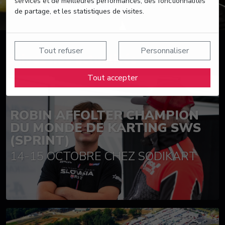
services et de meilleures performances, des fonctionnalités
de partage, et les statistiques de visites.
Tout refuser
Personnaliser
Suivez nos actualités
Tout accepter
ROBIN AFFOLTER CHAMPION
DU MONDE DE KARTING SWS
(SPRINT)
14-15 OCTOBRE CHEZ SODIKART