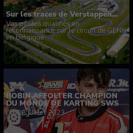
Sur les traces de Verstappen...
Vos pilotes qualifiés en
reconnaissance sur le circuit de GENK
en Belgique
ROBIN AFFOLTER CHAMPION
DU MONDE DE KARTING SWS
05-08 juillet 2023