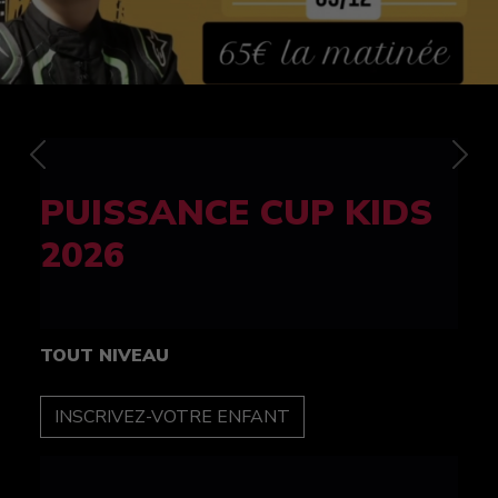
Previous
Nex
FELINE CUP 100%
féminine
TOUT NIVEAU
INSCRIPTION