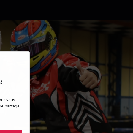
e
pour vous
de partage,