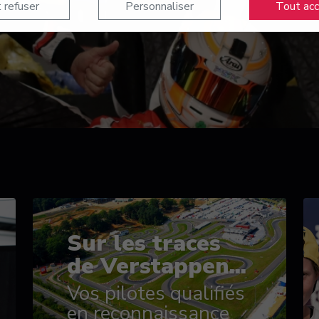
 refuser
Personnaliser
Tout ac
Sur les traces
de Verstappen...
Vos pilotes qualifiés
en reconnaissance