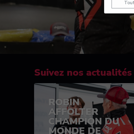
Tout
Suivez nos actualités
ROBIN
AFFOLTER
CHAMPION DU
MONDE DE