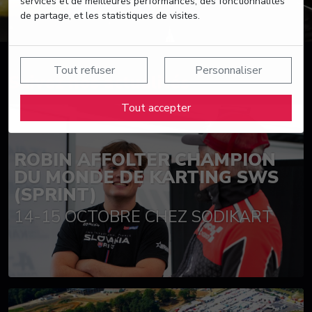
services et de meilleures performances, des fonctionnalités
de partage, et les statistiques de visites.
Tout refuser
Personnaliser
Suivez nos actualités
Tout accepter
ROBIN AFFOLTER CHAMPION
DU MONDE DE KARTING SWS
(SPRINT)
14-15 OCTOBRE CHEZ SODIKART