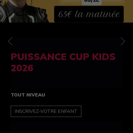
Previous
Nex
FELINE CUP 100%
féminine
TOUT NIVEAU
INSCRIPTION