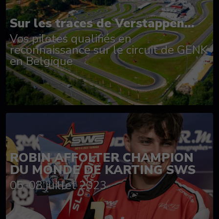
Sur les traces de Verstappen...
Vos pilotes qualifiés en
reconnaissance sur le circuit de GENK
en Belgique
ROBIN AFFOLTER CHAMPION
DU MONDE DE KARTING SWS
05-08 juillet 2023