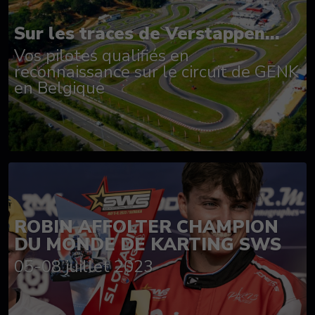
Sur les traces de Verstappen...
Vos pilotes qualifiés en
reconnaissance sur le circuit de GENK
en Belgique
ROBIN AFFOLTER CHAMPION
DU MONDE DE KARTING SWS
05-08 juillet 2023