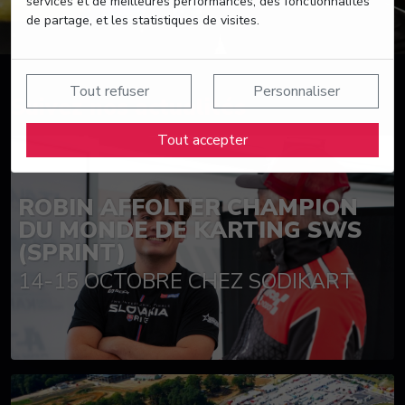
services et de meilleures performances, des fonctionnalités
de partage, et les statistiques de visites.
Tout refuser
Personnaliser
Suivez nos actualités
Tout accepter
ROBIN AFFOLTER CHAMPION
DU MONDE DE KARTING SWS
(SPRINT)
14-15 OCTOBRE CHEZ SODIKART