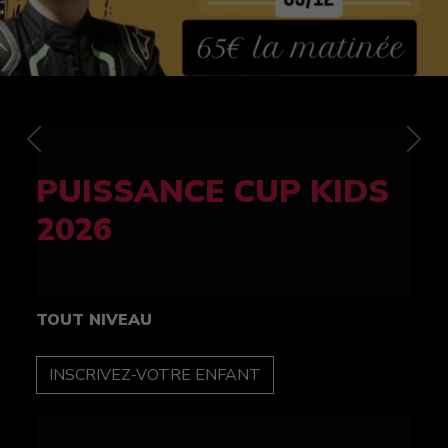
Previous
Nex
FELINE CUP 100%
féminine
TOUT NIVEAU
INSCRIPTION