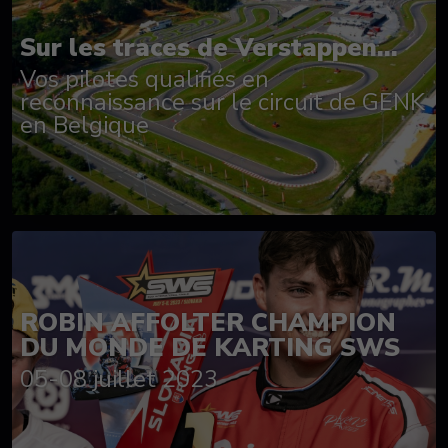
Sur les traces de Verstappen...
Vos pilotes qualifiés en
reconnaissance sur le circuit de GENK
en Belgique
ROBIN AFFOLTER CHAMPION
DU MONDE DE KARTING SWS
05-08 juillet 2023