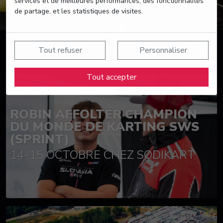
services et de meilleures performances, des fonctionnalités
de partage, et les statistiques de visites.
Tout refuser
Personnaliser
Suivez nos actualités
Tout accepter
ROBIN AFFOLTER CHAMPION
DU MONDE DE KARTING SWS
(SPRINT)
14-15 OCTOBRE CHEZ SODIKART