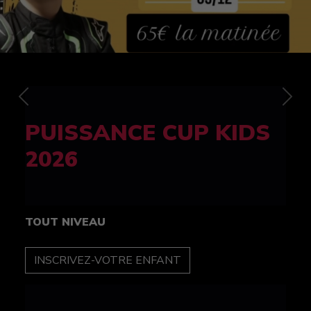
Previous
Nex
FELINE CUP 100%
féminine
TOUT NIVEAU
INSCRIPTION