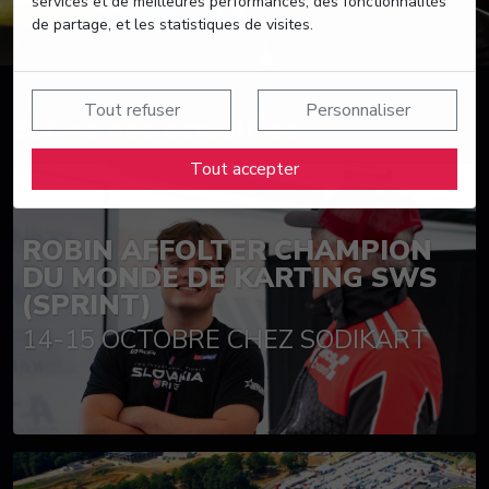
services et de meilleures performances, des fonctionnalités
de partage, et les statistiques de visites.
Tout refuser
Personnaliser
Suivez nos actualités
Tout accepter
ROBIN AFFOLTER CHAMPION
DU MONDE DE KARTING SWS
(SPRINT)
14-15 OCTOBRE CHEZ SODIKART