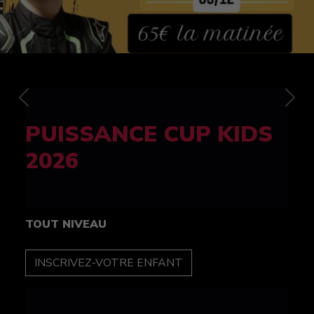
Previous
Nex
FELINE CUP 100%
féminine
TOUT NIVEAU
INSCRIPTION