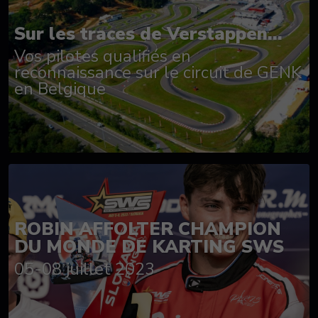
Sur les traces de Verstappen...
Vos pilotes qualifiés en
reconnaissance sur le circuit de GENK
en Belgique
ROBIN AFFOLTER CHAMPION
DU MONDE DE KARTING SWS
05-08 juillet 2023