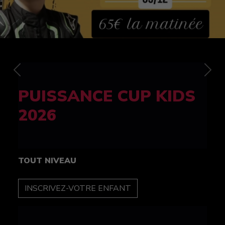
Previous
Nex
FELINE CUP 100%
féminine
TOUT NIVEAU
INSCRIPTION