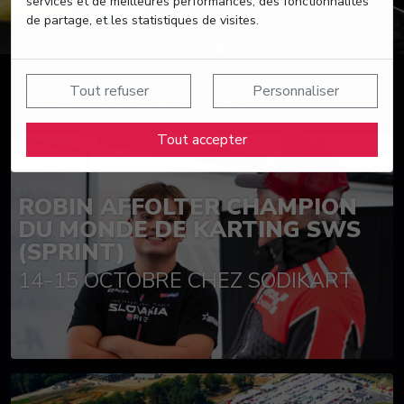
services et de meilleures performances, des fonctionnalités
de partage, et les statistiques de visites.
Tout refuser
Personnaliser
Suivez nos actualités
Tout accepter
ROBIN AFFOLTER CHAMPION
DU MONDE DE KARTING SWS
(SPRINT)
14-15 OCTOBRE CHEZ SODIKART