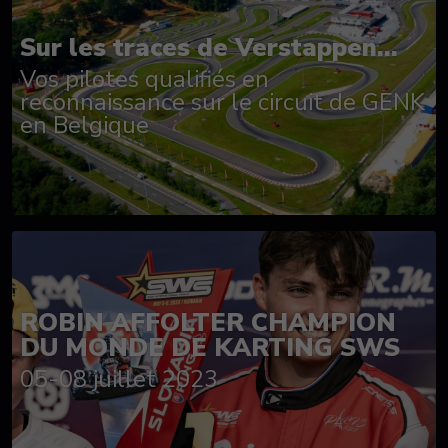
Sur les traces de Verstappen...
Vos pilotes qualifiés en
reconnaissance sur le circuit de GENK
en Belgique
ROBIN AFFOLTER CHAMPION
DU MONDE DE KARTING SWS
05-08 juillet 2023