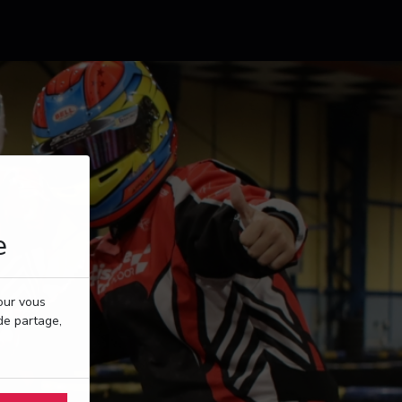
e
pour vous
de partage,