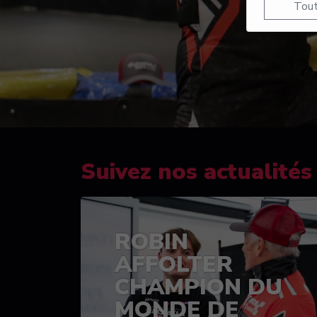
Tout
Suivez nos actualités
ROBIN
AFFOLTER
CHAMPION DU
MONDE DE