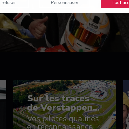
 refuser
Personnaliser
Tout ac
Sur les traces
de Verstappen...
Vos pilotes qualifiés
en reconnaissance