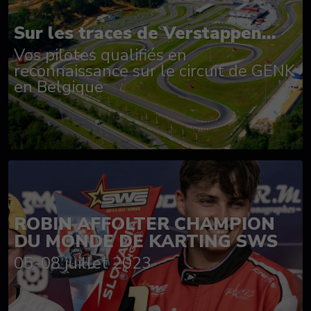
Sur les traces de Verstappen...
Vos pilotes qualifiés en
reconnaissance sur le circuit de GENK
en Belgique
ROBIN AFFOLTER CHAMPION
DU MONDE DE KARTING SWS
05-08 juillet 2023