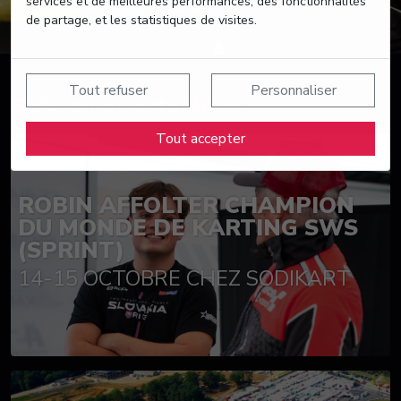
services et de meilleures performances, des fonctionnalités
de partage, et les statistiques de visites.
Tout refuser
Personnaliser
Suivez nos actualités
Tout accepter
ROBIN AFFOLTER CHAMPION
DU MONDE DE KARTING SWS
(SPRINT)
14-15 OCTOBRE CHEZ SODIKART