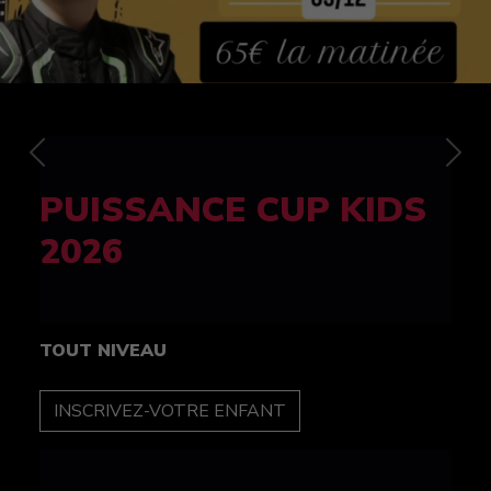
Previous
Nex
FELINE CUP 100%
féminine
TOUT NIVEAU
INSCRIPTION